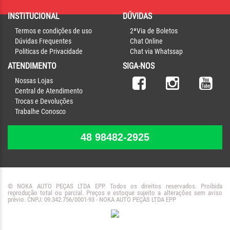
INSTITUCIONAL
DÚVIDAS
Termos e condições de uso
2ªVia de Boletos
Dúvidas Frequentes
Chat Online
Politicas de Privacidade
Chat via Whatssap
ATENDIMENTO
SIGA-NOS
Nossas Lojas
Central de Atendimento
Trocas e Devoluções
Trabalhe Conosco
48 98482-2925
© NOKA AUTO PEÇAS LTDA EPP. Todos os direitos reservados. Proibida
reprodução total ou parcial. Preços e estoque sujeito a alterações sem aviso
prévio. CNPJ: 09.342.756/0001-93 - NOKA AUTO PEÇAS LTDA EPP