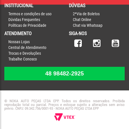
INSTITUCIONAL
DÚVIDAS
Termos e condições de uso
2ªVia de Boletos
Dúvidas Frequentes
Chat Online
Politicas de Privacidade
Chat via Whatssap
ATENDIMENTO
SIGA-NOS
Nossas Lojas
Central de Atendimento
Trocas e Devoluções
Trabalhe Conosco
48 98482-2925
© NOKA AUTO PEÇAS LTDA EPP. Todos os direitos reservados. Proibida
reprodução total ou parcial. Preços e estoque sujeito a alterações sem aviso
prévio. CNPJ: 09.342.756/0001-93 - NOKA AUTO PEÇAS LTDA EPP