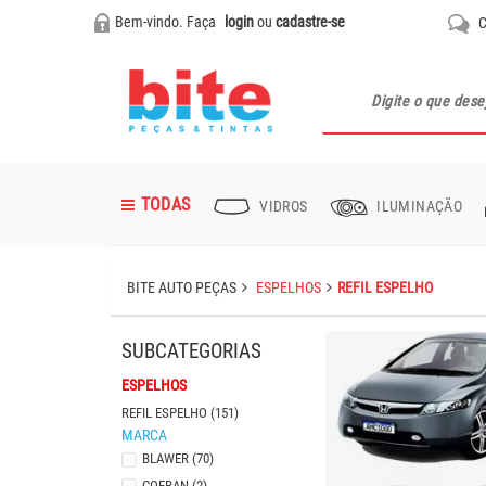
Bem-vindo. Faça
login
ou
cadastre-se
C
TODAS
VIDROS
ILUMINAÇÃO
Abrasivos
Palhetas
Para-brisa
Fárois
Refil Espelho
Batente
Acabamento Geral
Polidores e Lustradores
Primers Médios Sólidos
Pistolas
BITE AUTO PEÇAS
ESPELHOS
REFIL ESPELHO
Lanterna Paralama
Dobradiça Capo
Calotas
Abrasivos para Polimento
Vernizes Médios Sólidos
Lâmpadas
Maçaneta Interna
Grampos
Fitas
ESPELHOS
REFIL ESPELHO (151)
MARCA
Pino
Caixa de Bateria
Tintas Laca
BLAWER (70)
COFRAN (2)