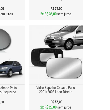
,00
R$ 72,00
em juros
2x
R$ 36,00
sem juros
Vidro Espelho C/base Palio
C/base Palio
2001/2003 Lado Direito
o Esquerdo
R$ 56,00
,00
2x
R$ 28,00
sem juros