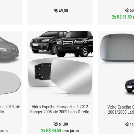
R$ 63
R$ 49,00
2x
R$ 31,50
s
ma 2013 até
Vidro Espelho Ecosport até 2012
Vidro Espelho 
ito
Ranger 2005 até 2009 Lado Direito
2001/2003 Lad
R$ 61,00
R$ 41
uros
2x
R$ 30,50
sem juros