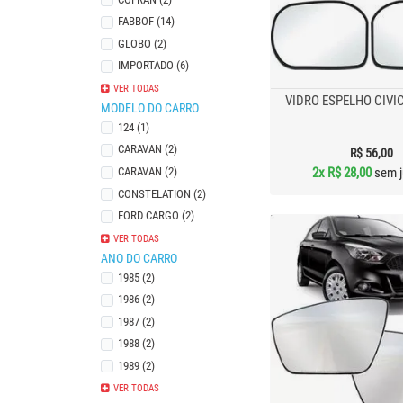
Bojo Externo
FABBOF (14)
GLOBO (2)
IMPORTADO (6)
METAGAL (53)
ORIGINAL (1)
RETROC (2)
VP (1)
VER TODAS
VIDRO ESPELHO CIVIC
MODELO DO CARRO
124 (1)
CARAVAN (2)
R$ 56,00
2x
R$ 28,00
sem j
CARAVAN (2)
CONSTELATION (2)
FORD CARGO (2)
OPALA (2)
SCANIA 114 (2)
SCANIA 124 (2)
UNO (1)
VER TODAS
ANO DO CARRO
1985 (2)
1986 (2)
1987 (2)
1988 (2)
1989 (2)
1990 (2)
1996 (1)
1997 (1)
1998 (3)
1999 (3)
2000 (3)
2001 (3)
2002 (3)
2003 (3)
2004 (2)
2005 (2)
2006 (2)
2007 (2)
2008 (2)
2009 (1)
2010 (1)
2011 (1)
2012 (3)
2013 (5)
2014 (5)
2015 (5)
2016 (5)
2017 (5)
2018 (5)
VER TODAS