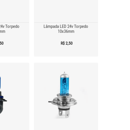
4v Torpedo
Lâmpada LED 24v Torpedo
2mm
10x36mm
,50
R$ 2,50