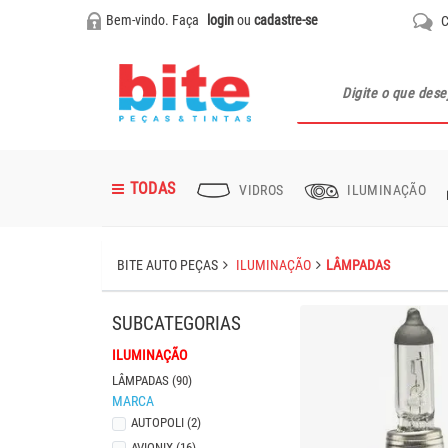
Bem-vindo. Faça
login
ou
cadastre-se
C
TODAS
VIDROS
ILUMINAÇÃO
Abrasivos
Palhetas
Para-brisa
Fárois
Refil Espelho
Batente
Acabamento Geral
Polidores e Lustradores
Primers Médios Sólidos
Pistolas
BITE AUTO PEÇAS
ILUMINAÇÃO
LÂMPADAS
Lanterna Paralama
Dobradiça Capo
Calotas
Abrasivos para Polimento
Vernizes Médios Sólidos
Lâmpadas
Maçaneta Interna
Grampos
Fitas
ILUMINAÇÃO
LÂMPADAS (90)
MARCA
Pino
Caixa de Bateria
Tintas Laca
AUTOPOLI (2)
AVIONIX (16)