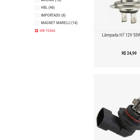
Bojo Externo
HBL (46)
IMPORTADO (8)
MAGNET MARELLI (14)
NARVA (3)
SEINECA (1)
VER TODAS
Lâmpada H7 12V 55W
R$ 24,99