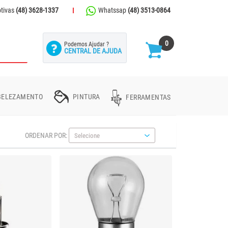
otivas
(48) 3628-1337
Whatssap
(48) 3513-0864
0
Podemos Ajudar ?
CENTRAL DE AJUDA
ELEZAMENTO
PINTURA
FERRAMENTAS
Borrachas
EPI'S
Lanternas Traseiras
Braço de Espelho
Dobradiça
Bojo de Marcha
Diversos
Vernizes Alto Sólidos
Outras Ferramentas
ORDENAR POR:
Vidro Farol
Limitador
Grades
Tintas Spray
Maquina de Vidro
Bandanas
Massas
rior
Faixas